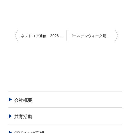
投
ネットコア通信 2026年1月号
ゴールデンウィーク期間休業日のお知らせ
稿
ナ
ビ
ゲ
ー
シ
会社概要
ョ
ン
共育活動