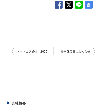
投
ネットコア通信 2026年5月号
夏季休業日のお知らせ
稿
ナ
ビ
ゲ
ー
シ
会社概要
ョ